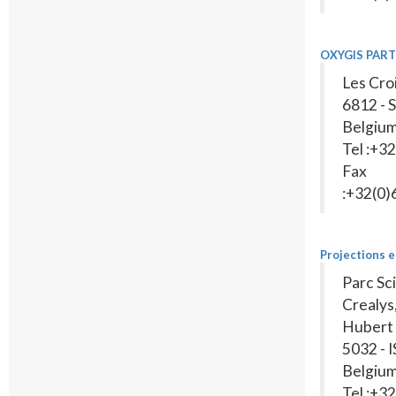
OXYGIS PART
Les Cro
6812 - 
Belgiu
Tel :+3
Fax
:+32(0
Projections 
Parc Sc
Crealys
Hubert
5032 - 
Belgiu
Tel :+3