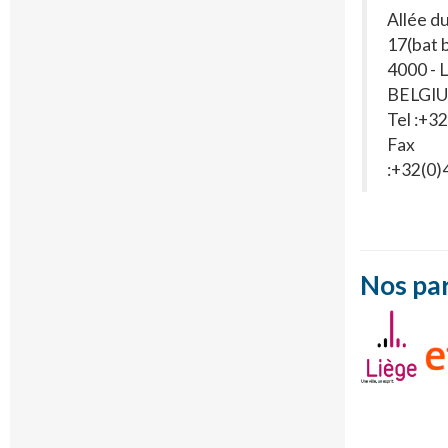
Allée d
17(bat 
4000 - 
BELGI
Tel :+3
Fax
:+32(0
Nos par