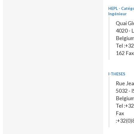
HEPL - Catég
Ingénieur
Quai Gl
4020 - 
Belgiu
Tel :+3
162 Fax 
I-THESES
Rue Jea
5032 - 
Belgiu
Tel :+3
Fax
:+32(0