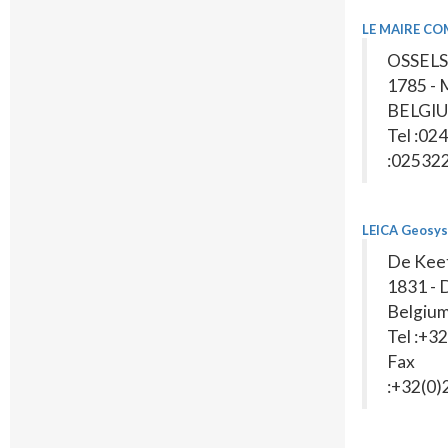
LE MAIRE CO
OSSELS
1785 
BELGI
Tel :02
:02532
LEICA Geosy
De Keet
1831 -
Belgiu
Tel :+3
Fax
:+32(0