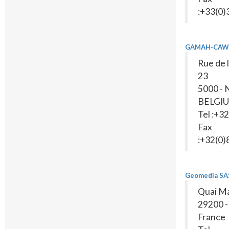
:+33(0
GAMAH-CAW
Rue de 
23
5000 -
BELGI
Tel :+3
Fax
:+32(0
Geomedia SA
Quai Ma
29200 -
France