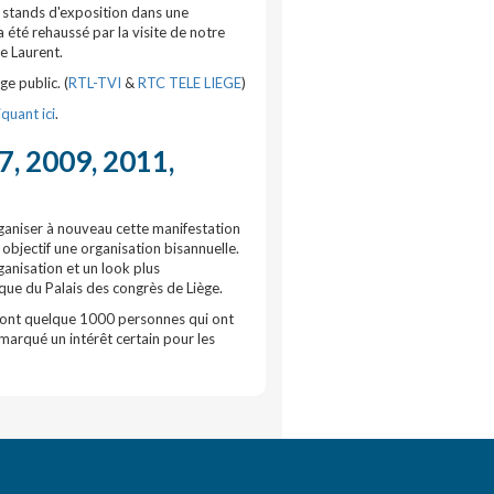
0 stands d'exposition dans une
a été rehaussé par la visite de notre
e Laurent.
ge public. (
RTL-TVI
&
RTC TELE LIEGE
)
iquant ici
.
, 2009, 2011,
rganiser à nouveau cette manifestation
bjectif une organisation bisannuelle.
anisation et un look plus
ue du Palais des congrès de Liège.
sont quelque 1000 personnes qui ont
 marqué un intérêt certain pour les