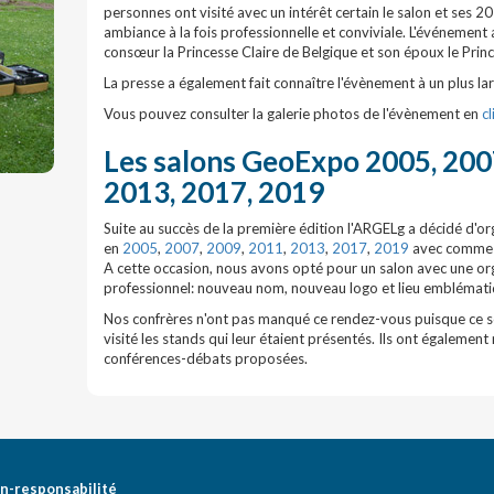
personnes ont visité avec un intérêt certain le salon et ses 2
ambiance à la fois professionnelle et conviviale. L'événement 
consœur la Princesse Claire de Belgique et son époux le Princ
La presse a également fait connaître l'évènement à un plus lar
Vous pouvez consulter la galerie photos de l'évènement en
cl
Les salons GeoExpo 2005, 2007
2013, 2017, 2019
Suite au succès de la première édition l'ARGELg a décidé d'o
en
2005
,
2007
,
2009
,
2011
,
2013
,
2017
,
2019
avec comme o
A cette occasion, nous avons opté pour un salon avec une org
professionnel: nouveau nom, nouveau logo et lieu emblématiq
Nos confrères n'ont pas manqué ce rendez-vous puisque ce 
visité les stands qui leur étaient présentés. Ils ont également
conférences-débats proposées.
n-responsabilité