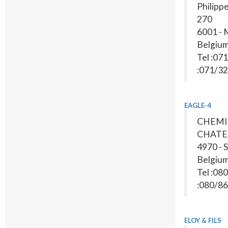
Philippe
270
6001 -
Belgiu
Tel :07
:071/3
EAGLE-4
CHEMI
CHATE
4970 -
Belgiu
Tel :08
:080/8
ELOY & FILS