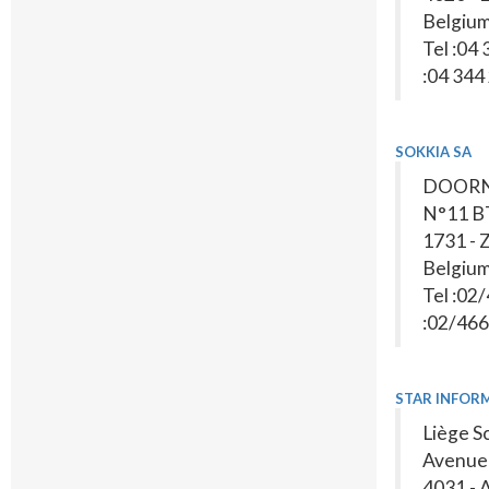
Belgiu
Tel :04
:04 344
SOKKIA SA
DOORN
N°11 B
1731 - 
Belgiu
Tel :02
:02/466
STAR INFOR
Liège S
Avenue 
4031 -