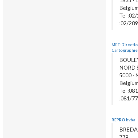
1831 -
Belgiu
Tel :02
:02/209
MET-Directio
Cartographie
BOULE
NORD 
5000 -
Belgiu
Tel :08
:081/77
REPRO bvba
BREDA
779