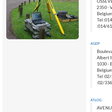
OSSEV
2350 -
Belgiu
Tel :01
:014/61
AGDP
Bouleva
Albert I
1030 - 
Belgiu
Tel :02
:02/336
ATLOG
AVENU