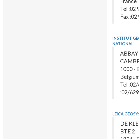
France
Tel :02 
Fax :02
INSTITUT G
NATIONAL
ABBAYE
CAMBR
1000 -
Belgiu
Tel :02
:02/629
LEICA GEOSY
DE KL
BTE 2